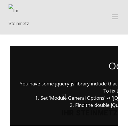
Oops
You have some jquery.js library include that comes
To fix this,
1. Set 'Module General Options' -> 'jQuery &
2. Find the double jQuery.j
IHR STEINMETZ